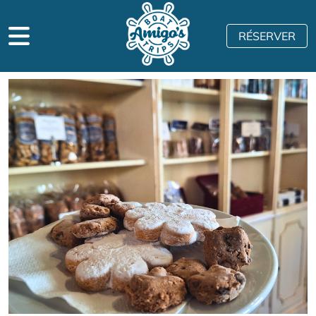
RÉSERVER
Accueil
>
Blog
> Goûtez aux desserts typiques de Minorque et tombez
encore plus amoureux de l’île