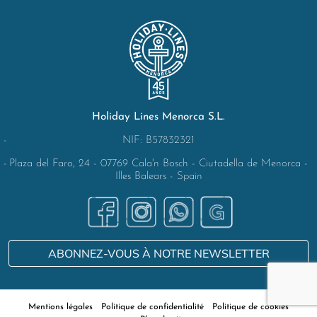
Holiday Lines Menorca S.L.
NIF: B57832321
Plaza del Faro, 24 - 07769 Cala'n Bosch - Ciutadella de Menorca -
Illes Balears - Spain
ABONNEZ-VOUS À NOTRE NEWSLETTER
Mentions légales
Politique de confidentialité
Politique de cookies