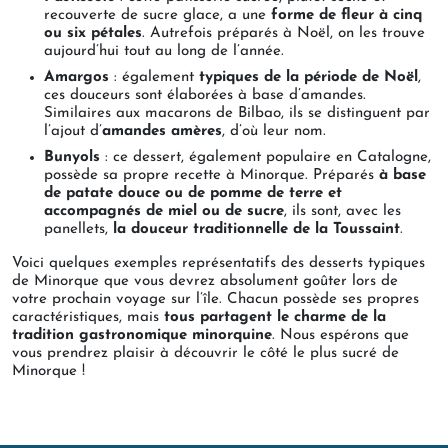
recouverte de sucre glace, a une
forme de fleur à cinq
ou six pétales
. Autrefois préparés à Noël, on les trouve
aujourd’hui tout au long de l’année.
Amargos
: également
typiques de la période de Noël
,
ces douceurs sont élaborées à base d’amandes.
Similaires aux macarons de Bilbao, ils se distinguent par
l’ajout d’
amandes amères
, d’où leur nom.
Bunyols
: ce dessert, également populaire en Catalogne,
possède sa propre recette à Minorque. Préparés
à base
de patate douce ou de pomme de terre et
accompagnés de miel ou de sucre
, ils sont, avec les
panellets,
la douceur traditionnelle de la Toussaint
.
Voici quelques exemples représentatifs des desserts typiques
de Minorque que vous devrez absolument goûter lors de
votre prochain voyage sur l’île. Chacun possède ses propres
caractéristiques, mais
tous partagent le charme de la
tradition gastronomique minorquine
. Nous espérons que
vous prendrez plaisir à découvrir le côté le plus sucré de
Minorque !