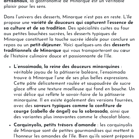
artisanaux
, la gastronomie de Minorque est un véritable
plaisir pour les sens.
Dans l’univers des desserts, Minorque n’est pas en reste. L’île
propose une
variété de douceurs qui capturent l’essence de
sa culture et de sa tradition
. Des spécialités cuites au four
aux petites bouchées sucrées, les desserts typiques de
Minorque constituent la touche sucrée idéale pour conclure un
repas ou un
petit-déjeuner
. Voici quelques-uns des
desserts
traditionnels de Minorque
qui vous transporteront au cœur
de l’histoire culinaire douce et passionnante de l’île.
L’ensaimada, la reine des douceurs minorquines
:
véritable joyau de la pâtisserie baléare, l’ensaimada
trouve à Minorque l’une de ses plus belles expressions.
Cette pâte délicatement roulée et saupoudrée de sucre
glace offre une texture moelleuse qui fond en bouche. Un
vrai délice qui reflète le savoir-faire de la pâtisserie
minorquine. Il en existe également des versions fourrées,
avec des
saveurs typiques comme la confiture de
courge (cabello de ángel) ou la sobrasada
, ainsi que
des variantes plus innovantes comme le chocolat blanc.
Carquinyolis, petits trésors d’amande
: les carquinyolis
de Minorque sont de petites gourmandises qui mettent à
l’honneur les amandes de l’île. Bien qu’ils soient préparés