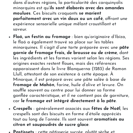
dans d’autres régions, la particularité des carquinyolis
minorquins est qu’
ils sont élaborés avec des amandes
moulues
. Ces biscuits croquants
se marient
parfaitement avec un vin doux ou un café
, offrant une
expérience sensorielle unique mêlant croustillant et
saveur.
Flaó, un festin au fromage
: bien qu’originaire d’Ibiza,
le flaó a également trouvé sa place sur les tables
minorquines. Il s’agit d’une tarte préparée avec une
pâte
garnie de fromage frais, de brousse ou de crème
, dont
les ingrédients et les formes varient selon les régions. Ses
origines exactes restent floues, mais des références
apparaissent dans le livre Blanquerna (1283) de Ramon
Llull, attestant de son existence à cette époque. À
Minorque, il est préparé avec une pâte salée à base de
fromage de Mahón
, farine, huile d’olive et levure. On
souffle souvent au centre pour lui donner sa forme
gonflée caractéristique, et il ne contient pas de garniture,
car
le fromage est intégré directement à la pâte
.
Crespells
: généralement associés aux
fêtes de Noël
, les
crespells sont des biscuits en forme d’étoile appréciés
tout au long de l’année. Ils sont souvent
aromatisés au
citron et saupoudrés de sucre glace
.
Pastissets
: cette pâtisserie sucrée, plutôt sèche et