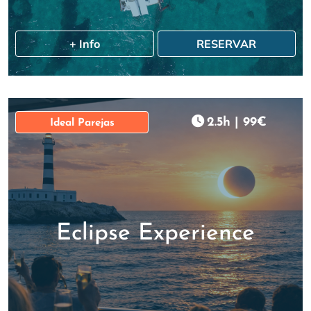
+ Info
RESERVAR
2.5h
|
99€
Ideal Parejas
Eclipse Experience