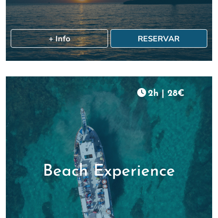
+ Info
RESERVAR
2h
|
28€
Beach Experience