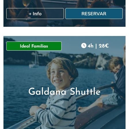
+ Info
RESERVAR
4h
|
28€
Ideal Familias
Galdana Shuttle