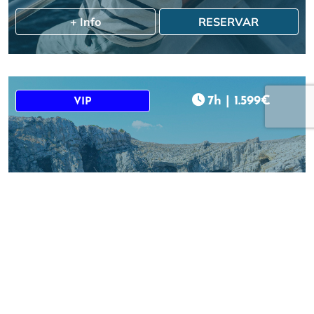
+ Info
RESERVAR
7h
|
1.599€
VIP
Exclusiva Día Completo