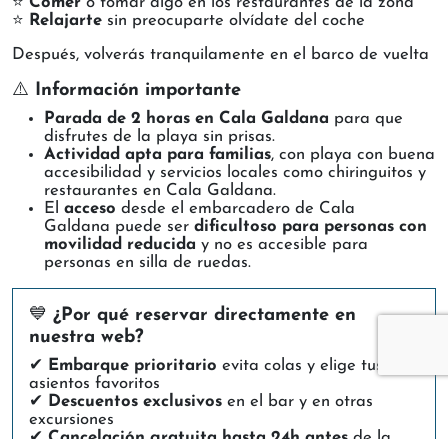
⭐
Comer
o tomar algo en los restaurantes de la zona
⭐
Relajarte
sin preocuparte olvídate del coche
Después, volverás tranquilamente en el barco de vuelta
⚠️
Información importante
Parada de 2 horas en Cala Galdana
para que
disfrutes de la playa sin prisas.
Actividad apta para familias
, con playa con buena
accesibilidad y servicios locales como chiringuitos y
restaurantes en Cala Galdana.
El
acceso
desde el embarcadero de Cala
Galdana puede ser
dificultoso para personas con
movilidad reducida
y no es accesible para
personas en silla de ruedas.
💙
¿Por qué reservar directamente en
nuestra web?
✔
Embarque prioritario
evita colas y elige tus
asientos favoritos
✔
Descuentos exclusivos
en el bar y en otras
excursiones
✔
Cancelación gratuita hasta 24h antes
de la