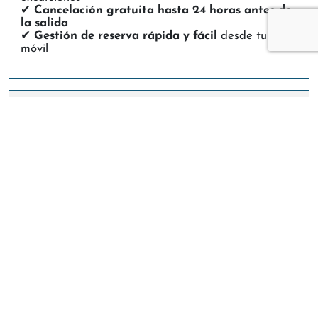
✔
Cancelación gratuita hasta 24 horas antes de
la salida
✔
Gestión de reserva rápida y fácil
desde tu
móvil
📌
Condiciones de reserva
Adultos (+12 años). Niños (3–12 años). Menores
de 3 años gratis.
Impuestos y seguros incluidos en el precio.
La temporada va de abril a octubre.
Se recomienda reserva previa con al menos 72
horas de antelación.
El embarque comienza 20 minutos antes de la
salida.
El embarque finaliza 5 minutos antes de la
salida.
Las excursiones están sujetas a las condiciones