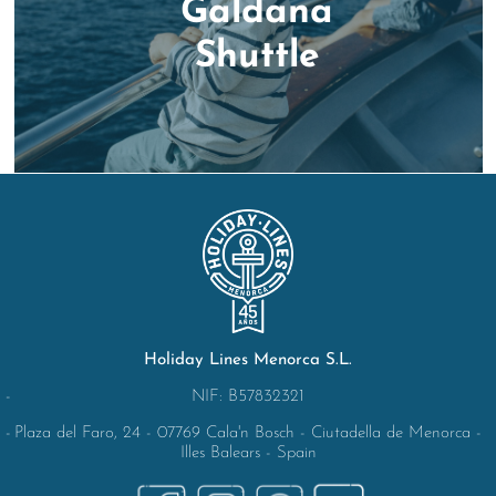
Galdana
Shuttle
Holiday Lines Menorca S.L.
NIF: B57832321
Plaza del Faro, 24 - 07769 Cala'n Bosch - Ciutadella de Menorca -
Illes Balears - Spain