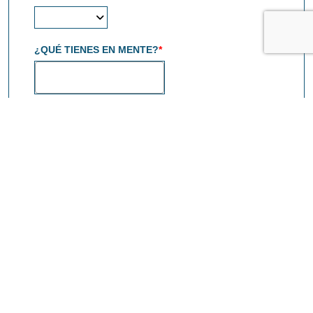
¿QUÉ TIENES EN MENTE?
*
Política de Privacidad
*
He leído y acepto la Política de Privacidad
Ver nuestra Política de Privacidad
Verificación Humana
*
ENVIAR