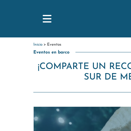
INICIO
Inicio
> Eventos
Eventos en barco
EXCURSIONES
CHARTERS
¡COMPARTE UN REC
EVENTOS
SUR DE M
FOTOS
BARCOS
NOSOTROS
BLOG